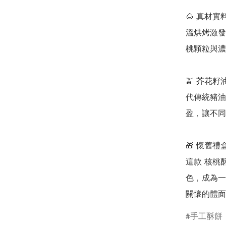
🌰 真材
溫烘烤激發
桃顆粒與濃
🫒 芥花
代傳統豬油
盈，讓不同
🎁 懷舊
這款 核桃
色，成為一
關懷的體面
手工酥餅