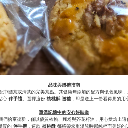
品味與贈禮指南
配中國茶或清茶的完美茶點。其健康無添加的配方與懷舊風味，
貼心
伴手禮
。選擇這份
核桃酥
送禮
，即是送上一份看得見的用
重溫記憶中的安心好味道
我們捨棄複雜，僅以優質核桃、麵粉與芥花籽油，用心烘焙出這
溫暖的
伴手禮
，這款
核桃酥
都將帶您重溫兒時那純粹而美好的