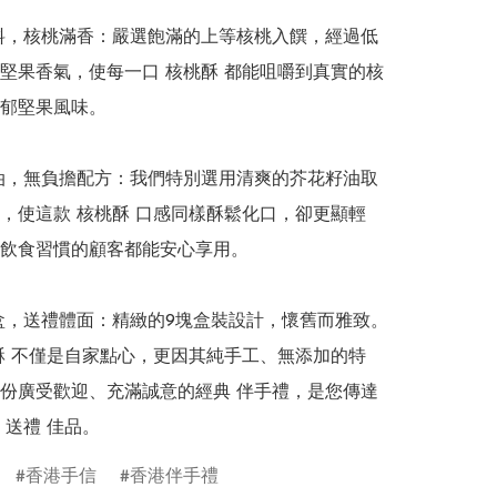
實料，核桃滿香：嚴選飽滿的上等核桃入饌，經過低
堅果香氣，使每一口 核桃酥 都能咀嚼到真實的核
郁堅果風味。

籽油，無負擔配方：我們特別選用清爽的芥花籽油取
，使這款 核桃酥 口感同樣酥鬆化口，卻更顯輕
飲食習慣的顧客都能安心享用。

禮盒，送禮體面：精緻的9塊盒裝設計，懷舊而雅致。
酥 不僅是自家點心，更因其純手工、無添加的特
份廣受歡迎、充滿誠意的經典 伴手禮，是您傳達
 送禮 佳品。
香港手信
香港伴手禮