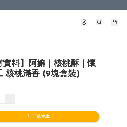
材實料】阿嫲｜核桃酥｜懷
 核桃滿香 (9塊盒裝)
+
加至購物車