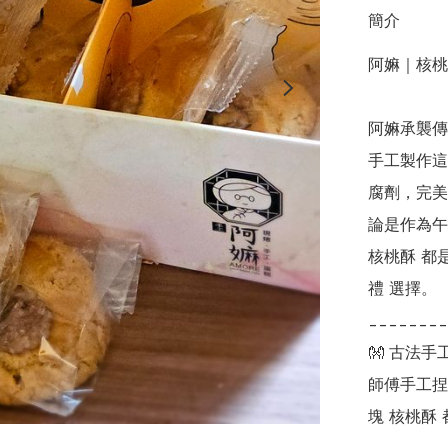
簡介
阿嫲｜核桃
阿嫲承襲傳
手工製作這
腐劑，完美
論是作為午
核桃酥 都
禮 選擇。

________
👐 古法
師傅手工捏
塊 核桃酥