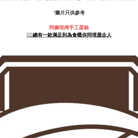
*圖片只供參考
阿嫲現烤手工蛋糕
👍🏻總有一款滿足到為食嘅你同埋屋企人