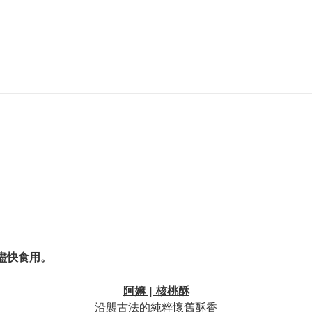
盡快食用。
阿嫲 | 核桃酥
沿襲古法的純粹懷舊酥香