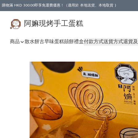
購物滿 HKD 300.00即享免運費優惠！（適用於 本地送貨、本地取貨 )
阿嫲現烤手工蛋糕
商品
散水餅
古早味蛋糕
囍餅禮盒
付款方式
送貨方式
退貨及