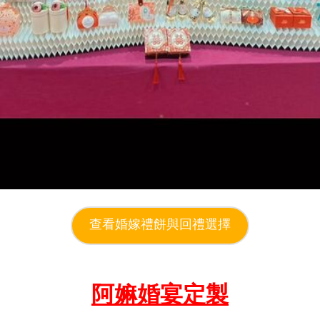
查看婚嫁禮餅與回禮選擇
阿嫲婚宴定製