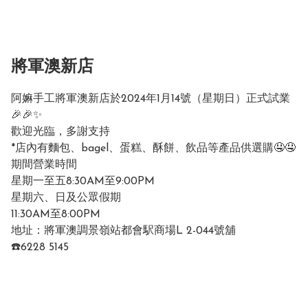
將軍澳新店
阿嫲手工將軍澳新店於2024年1月14號（星期日）正式試業
🎉🎉✨

歡迎光臨，多謝支持

*店內有麵包、bagel、蛋糕、酥餅、飲品等產品供選購🤤🤤

期間營業時間

星期一至五8:30AM至9:00PM

星期六、日及公眾假期

11:30AM至8:00PM

地址：將軍澳調景嶺站都會駅商場L 2-044號舖

☎️6228 5145