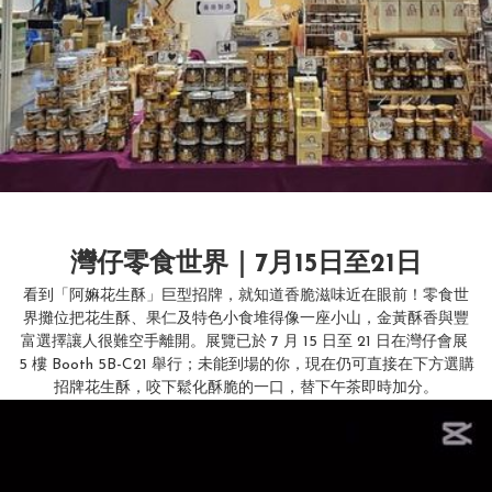
灣仔零食世界｜7月15日至21日
看到「阿嫲花生酥」巨型招牌，就知道香脆滋味近在眼前！零食世
界攤位把花生酥、果仁及特色小食堆得像一座小山，金黃酥香與豐
富選擇讓人很難空手離開。展覽已於 7 月 15 日至 21 日在灣仔會展 
5 樓 Booth 5B-C21 舉行；未能到場的你，現在仍可直接在下方選購
招牌花生酥，咬下鬆化酥脆的一口，替下午茶即時加分。