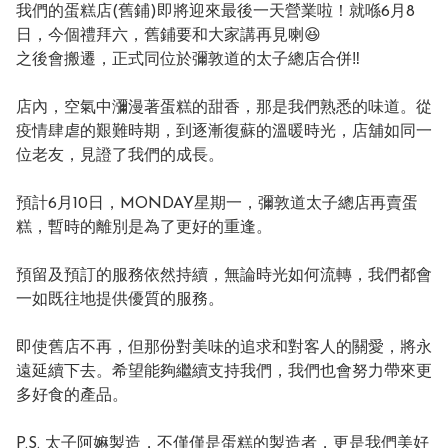
我們的蛋糕店(舊鋪)即將迎來最後一天營業啦！就喺6月8
日，今個禮拜六，舊鋪要和大家講再見喇😆

之後會搬遷，正式同位於彌敦道的太子總店合併‼️

店內，空氣中瀰漫著蛋糕的甜香，那是我們熟悉的味道。從
疫情肆虐的艱難時期，到逐漸復蘇的溫暖時光，店舖如同一
位老友，見證了我們的成長。

預計6月10日，MONDAY星期一，彌敦道太子總店再賣蛋
糕，暫時的離別是為了更好的重逢。

預留及預訂的服務依然持續，無論時光如何流轉，我們都會
一如既往地提供優質的服務。

即使舊店不再，但那份對美味的追求和對客人的關愛，將永
遠延續下去。希望能夠繼續支持我們，我們也會努力帶來更
多好食的產品。

P.S. 太子阿嫲製造，不僅僅是蛋糕的製造者，更是我們美好