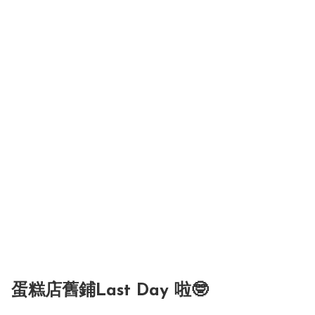
蛋糕店舊鋪Last Day 啦🤓