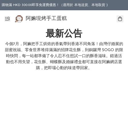
購物滿 HKD 300.00即享免運費優惠！（適用於 本地送貨、本地取貨 )
阿嫲現烤手工蛋糕
最新公告
今個7月，阿嫲把手工烘焙的香氣帶到香港不同角落！由灣仔婚展的
甜蜜祝福、零食世界堆得滿滿的招牌花生酥，到銅鑼灣 SOGO 的限
時快閃，每一站都準備了令人忍不住想試一口的酥香滋味。錯過活
動也不用失望，花生酥、蝴蝶酥及婚嫁禮盒都可直接在阿嫲網店選
購，把即場心動的味道帶回家。