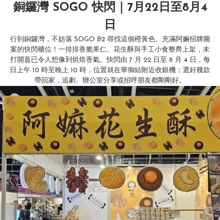
銅鑼灣 SOGO 快閃｜7月22日至8月4
日
行到銅鑼灣，不妨落 SOGO B2 尋找這個橙黃色、充滿阿嫲招牌圖
案的快閃櫃位！一排排香脆果仁、花生酥與手工小食整齊上架，未
打開蓋已令人想像到烘焙香氣。快閃由 7 月 22 日至 8 月 4 日，每
日上午 10 時至晚上 10 時，位置就在華御結附近收銀機；選好幾款
帶回家，追劇、辦公室分享或招呼朋友都剛剛好。