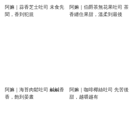
阿嫲｜蒜香芝士吐司 未食先
阿嫲｜伯爵茶無花果吐司 茶
聞，香到犯規
香纏住果甜，溫柔到最後
阿嫲｜海苔肉鬆吐司 鹹鹹香
阿嫲｜咖啡椰絲吐司 先苦後
香，飽到晏晝
甜，越嚼越有