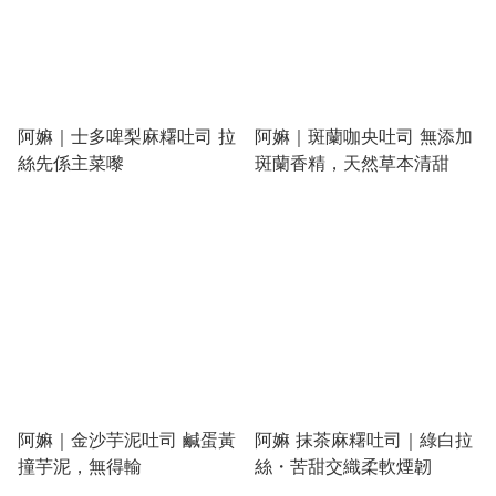
阿嫲｜士多啤梨麻糬吐司 拉
阿嫲｜斑蘭咖央吐司 無添加
絲先係主菜嚟
斑蘭香精，天然草本清甜
阿嫲｜金沙芋泥吐司 鹹蛋黃
阿嫲 抹茶麻糬吐司｜綠白拉
撞芋泥，無得輸
絲・苦甜交織柔軟煙韌