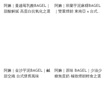
阿嫲｜蔓越莓乳酪BAGEL｜
阿嫲｜班蘭芋泥麻糬BAGEL
甜酸解膩 高蛋白抗氧化之選
｜雙重煙韌 東南亞 x 台式創
意交織
阿嫲｜金沙芋泥BAGEL｜鹹
阿嫲｜原味 BAGEL｜少油少
甜交織 台式懷舊風味
糖無蛋奶 極致煙韌輕食之選