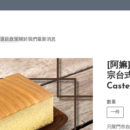
退款政策
關於我們
最新消息
[阿嫲
宗台
Caste
數量
一件
只限門市自