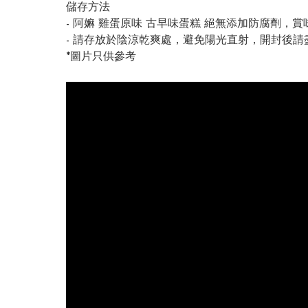
儲存方法
- 阿嫲 雞蛋原味 古早味蛋糕 絕無添加防腐劑，
- 請存放於陰涼乾爽處，避免陽光直射，開封後請
*圖片只供參考