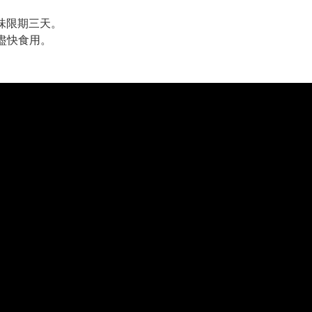
賞味限期三天。
盡快食用。