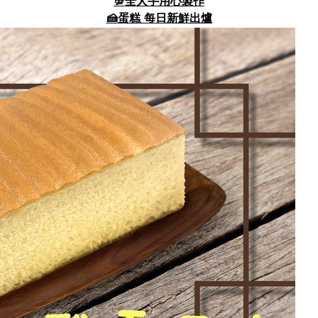
💯全人手用心製作
🍰蛋糕 每日新鮮出爐