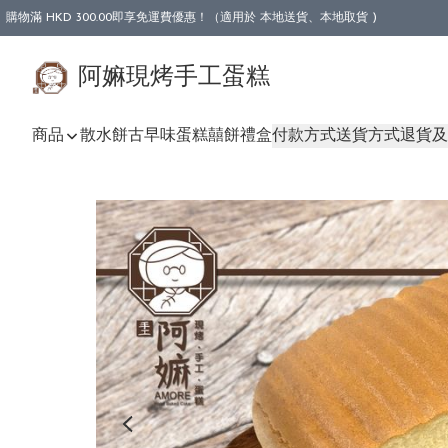
購物滿 HKD 300.00即享免運費優惠！（適用於 本地送貨、本地取貨 )
阿嫲現烤手工蛋糕
商品
散水餅
古早味蛋糕
囍餅禮盒
付款方式
送貨方式
退貨及