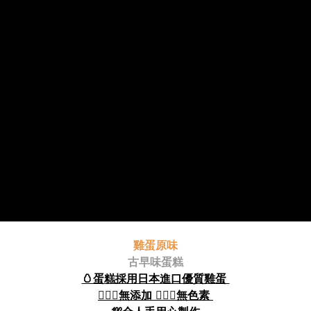
雞蛋原味
古早味蛋糕
🥚蛋糕採用日本進口優質雞蛋
🙅🏻‍♀️無添加 🙅🏻‍♂️無色素