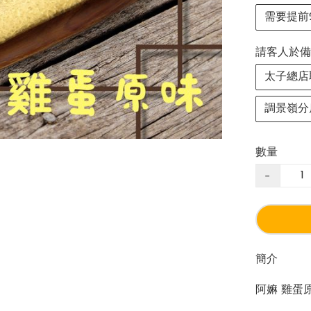
需要提前
請客人於備
太子總店
調景嶺分
數量
−
簡介
阿嫲 雞蛋原