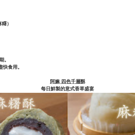
麻糬）
星期。
盡快食用。
阿嫲 四色千層酥
每日鮮製的意式香草盛宴