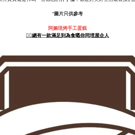
*圖片只供參考
阿嫲現烤手工蛋糕
👍🏻總有一款滿足到為食嘅你同埋屋企人