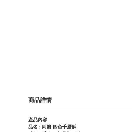
商品詳情
產品內容
品名 : 阿嫲 四色千層酥