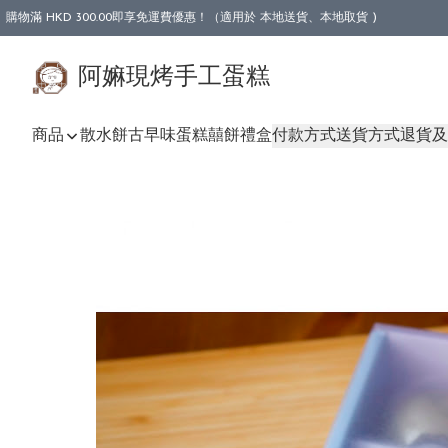
購物滿 HKD 300.00即享免運費優惠！（適用於 本地送貨、本地取貨 )
阿嫲現烤手工蛋糕
商品
散水餅
古早味蛋糕
囍餅禮盒
付款方式
送貨方式
退貨及