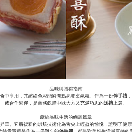
品味與贈禮指南
合中享用，其繽紛色彩能瞬間點亮餐桌氣氛。作為一份
伴手禮
，
或合作夥伴，是商務餽贈中既大方又充滿巧思的
送禮
上選。
獻給品味生活的絢麗篇章
昇華。它將複雜的烘焙技術化為舌尖上輕盈的愉悅，證明了健康
款待貴賓還是作為一份難忘的
伴手禮
，都是對美好生活最直接的