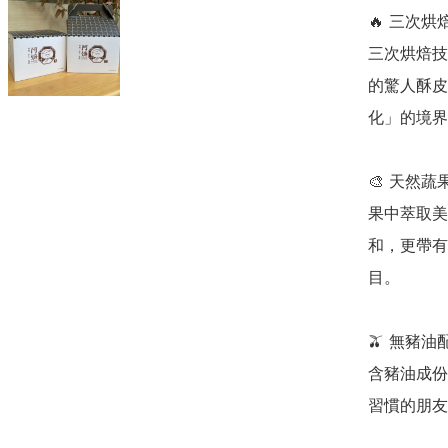
🔥 三次
三次烘焙技
的驚人酥皮
化」的境界
🎨 天然
果中萃取美
和，更帶有
目。

🫒 無豬
含豬油成份
習慣的朋友