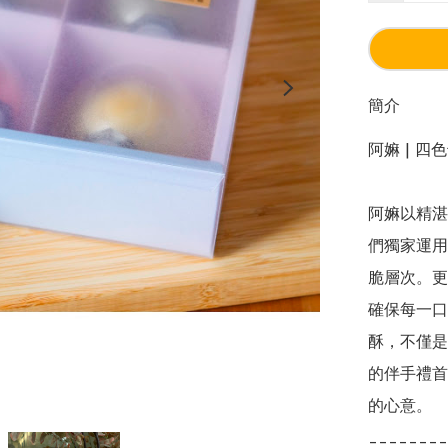
簡介
阿嫲 | 四
阿嫲以精湛
們獨家運用
脆層次。更
確保每一口
酥，不僅是
的伴手禮首
的心意。

________