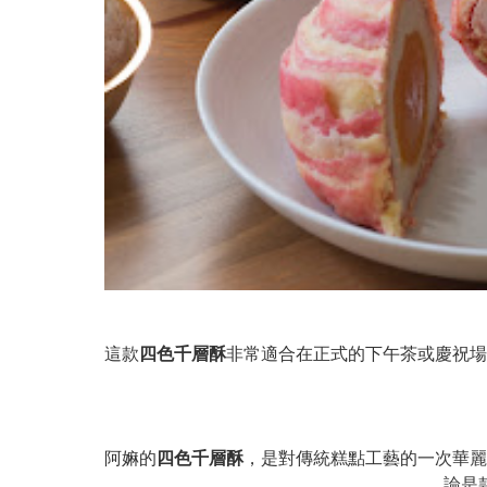
這款
四色千層酥
非常適合在正式的下午茶或慶祝場
阿嫲的
四色千層酥
，是對傳統糕點工藝的一次華麗
論是