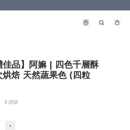
佳品】阿嫲 | 四色千層酥
烘焙 天然蔬果色 (四粒
2 評語
+