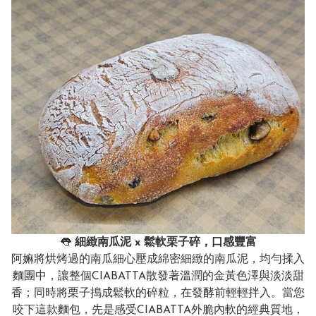
👅
細緻南瓜泥 x 鬆軟栗子碎，口感豐富
阿嫲將烘烤過的南瓜細心壓成綿密細緻的南瓜泥，均勻揉入
麵團中，讓整個CIABATTA散發著溫潤的金黃色澤與淡淡甜
香；同時將栗子搗成鬆軟的碎粒，在發酵前輕輕拌入。當您
咬下這款麵包，先是感受CIABATTA外脆內軟的經典質地，