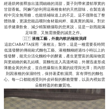
經過烘烤後釋放出溫潤細緻的清甜，栗子則帶來濃郁厚實的
甘甜香氣。阿嫲巧妙利用這兩種食材的天然甜味，在製造過
程中完全無用糖，也能填補味道上的不足。這不僅降低了整
體熱量，更讓您能品嚐到食材最純粹、最真實的風味。對於
追求健康飲食、減少精製糖攝取的您來說，這是一款既能滿
足味蕾、又無需擔憂的誠意之作。
🇮🇹
液種工藝，外脆內軟的極致演繹
這款CIABATTA採用「液種法」製作，這是一種需要長時間
低溫發酵的傳統歐式麵包工藝。液種麵糊經過12小時以上的
慢發酵，能充分活化麵粉中的酵素，產生更豐富的風味物質
與更細緻的氣孔結構。當麵包送入高溫烤箱，外層迅速形成
薄脆金黃的外皮，並自然爆裂出美麗的紋理與光澤；而內部
則因液種的保濕特性，保持著柔軟濕潤、富有彈性的麵包
心。每一口都能感受到外皮碎裂的酥脆聲響，以及內裡如雲
朵般輕盈的軟嫩質地。