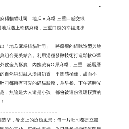
−
麻糬貓貓吐司｜地瓜 x 麻糬 三重口感交織

純甜地瓜遇上軟糯麻糬，三重口感的幸福滋味

出「地瓜麻糬貓貓吐司」，將療癒的貓咪造型與地
典組合完美結合。利用湯種發酵技術打造鬆軟Q彈
外皮金黃酥脆，內餡藏有Q彈麻糬，三重口感層層
的自然純甜融入淡淡奶香，平衡感極佳，甜而不
吐司都擁有可愛的貓貓臉龐，為早餐、下午茶時光
趣，無論是大人還是小孩，都會被這份溫暖樸實的
！

____________________

貓貓造型，餐桌上的療癒風景：每一片吐司都是立體