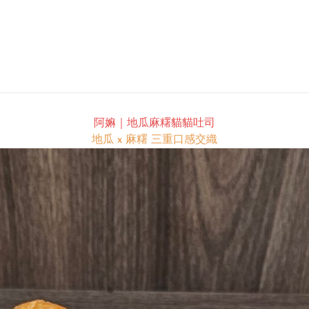
阿嫲｜地瓜麻糬貓貓吐司
地瓜 x 麻糬 三重口感交織