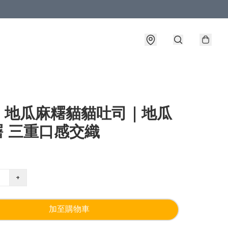
｜地瓜麻糬貓貓吐司｜地瓜
糬 三重口感交織
+
加至購物車