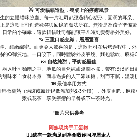
🐱 可愛貓貓造型，餐桌上的療癒風景
生的立體貓咪臉龐。每一片吐司都經過精心塑形，圓潤的耳朵、
正是這款吐司創造歡笑與回憶的魔法所在。無論是為孩子準備驚
日常的小確幸，這款貓貓吐司都能讓平凡時刻變得格外美好。
🍠 三重口感交織，層層驚喜
Q彈、細緻綿密。而更令人驚喜的是，這款吐司在烘烤過程中，外
絲的Q彈質地。一口咬下，同時體驗外皮酥脆、麵包鬆軟、麻糬
🍬 自然純甜，平衡感極佳
，融入吐司麵團之中。地瓜的自然純甜溫潤不膩，帶有淡淡的田
的甜味來自食材本身，而非過多的人工添加糖，甜而不膩，溫暖
🍽️ 最佳享用方式
稍微翻熱（焗爐或氣炸鍋低溫加熱2-3分鐘），外皮更脆，麻
漿或花茶，享受療癒的早餐或下午茶時光。
*圖片只供參考
阿嫲現烤手工蛋糕
👍🏻總有一款滿足到為食嘅你同埋屋企人