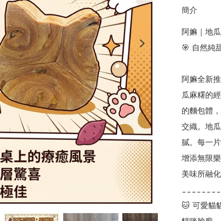
簡介
阿嫲｜地瓜
🎯 自然
阿嫲全新推
瓜麻糬的經
的麵包體，
交織。地瓜
膩。每一片
增添無限樂
美味所融化
________
🐱 可愛