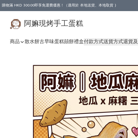
購物滿 HKD 300.00即享免運費優惠！（適用於 本地送貨、本地取貨 )
阿嫲現烤手工蛋糕
商品
散水餅
古早味蛋糕
囍餅禮盒
付款方式
送貨方式
退貨及