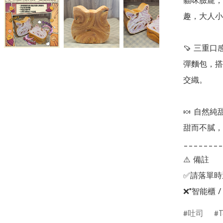
貓咪臉龐，
趣，大人小
🍠 三重
彈麵包，搭
交織。

🍬 自然
甜而不膩，
________
⚠️ 備註

✅請落單時選
❌"智能櫃 
吐司
T