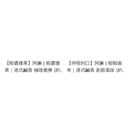
【蝦醬腰果】阿嫲 | 蝦醬腰
【停唔到口】阿嫲 | 蝦蝦曲
果｜港式鹹香 極致脆爽 (約
奇｜港式鹹香 創新風味 (約
230g)
180g)