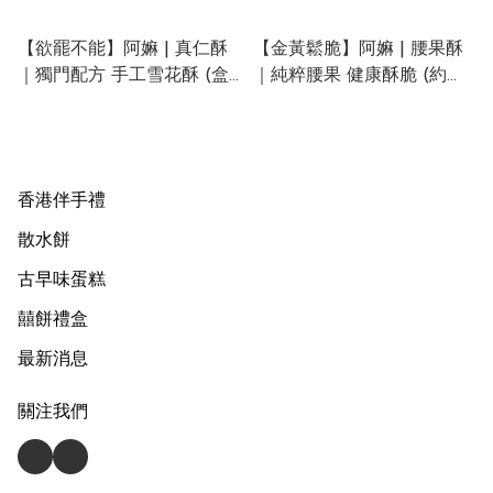
【欲罷不能】阿嫲 | 真仁酥
【金黃鬆脆】阿嫲 | 腰果酥
｜獨門配方 手工雪花酥 (盒
｜純粹腰果 健康酥脆 (約
裝約200g)
150g)
香港伴手禮
散水餅
古早味蛋糕
囍餅禮盒
最新消息
關注我們