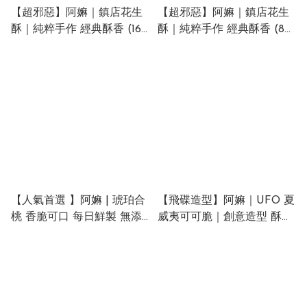
【超邪惡】阿嫲｜鎮店花生
【超邪惡】阿嫲｜鎮店花生
酥｜純粹手作 經典酥香 (16
酥｜純粹手作 經典酥香 (8粒
粒裝)
裝)
【人氣首選 】阿嫲 | 琥珀合
【飛碟造型】阿嫲｜UFO 夏
桃 香脆可口 每日鮮製 無添
威夷可可脆｜創意造型 酥脆
加 無防腐劑 (約230g)
雙重奏 (約160g)