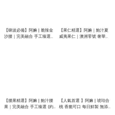
【睇波必備】阿嫲 | 脆辣金
【果仁精選】阿嫲｜鮑汁夏
沙腰｜完美融合 手工臻選
威夷果仁｜澳洲零號 奢華雙
(約190g)
焙 (約230g)
【腰果精選】阿嫲 | 鮑汁腰
【人氣首選 】阿嫲 | 琥珀合
果｜完美融合 手工臻選 (約
桃 香脆可口 每日鮮製 無添
230g)
加 無防腐劑 (約115g)