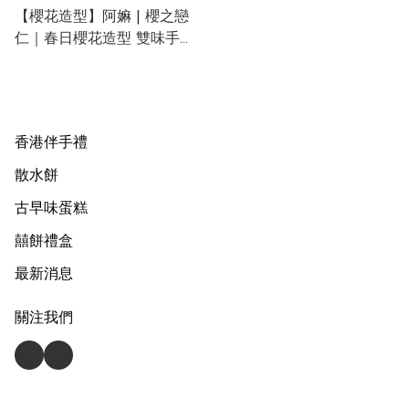
【櫻花造型】阿嫲 | 櫻之戀
仁｜春日櫻花造型 雙味手工
脆餅 (盒裝10塊)
香港伴手禮
散水餅
古早味蛋糕
囍餅禮盒
最新消息
關注我們