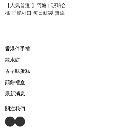
【人氣首選 】阿嫲 | 琥珀合
桃 香脆可口 每日鮮製 無添
加 無防腐劑 (約230g)
香港伴手禮
散水餅
古早味蛋糕
囍餅禮盒
最新消息
關注我們